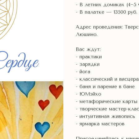
- В летних домиках (4−5 
- В палатке — 13500 руб.
Адрес проведения: Тверс
Люшино.
Вас ждут:
- практики
- зарядки
- йога
- классический и висцер
- баня и парение в бане
- ЮМэйхо
- метафорические карты
- творческие мастер-кла
- интуитивная живопись
- ярмарка мастеров
Присоединяйтесь к наше