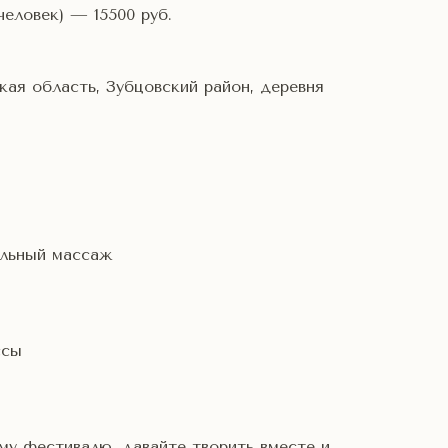
человек) — 15500 руб.
кая область, Зубцовский район, деревня
альный массаж
ссы
му фестивалю, давайте творить вместе и