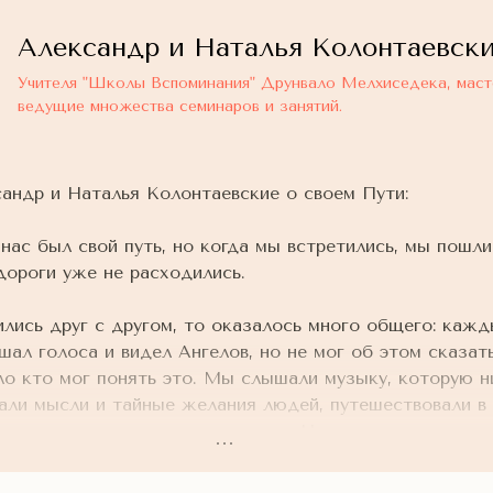
Александр и Наталья Колонтаевск
Учителя "Школы Вспоминания" Друнвало Мелхиседека, маст
ведущие множества семинаров и занятий.
андр и Наталья Колонтаевские о своем Пути:
нас был свой путь, но когда мы встретились, мы пошли
ороги уже не расходились.
лись друг с другом, то оказалось много общего: кажд
шал голоса и видел Ангелов, но не мог об этом сказат
ло кто мог понять это. Мы слышали музыку, которую н
али мысли и тайные желания людей, путешествовали в 
 даже не понимая, что это такое. Но теперь мы могли 
ам стали приходить люди, которые переживали то-же, 