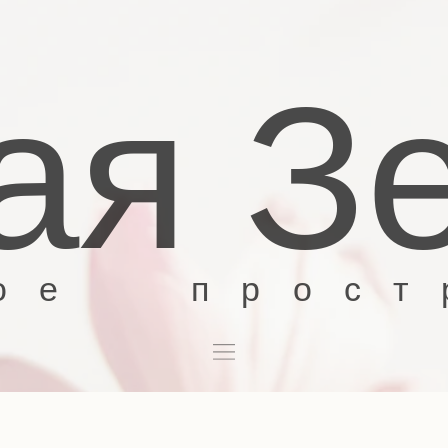
ая Зе
е
простра