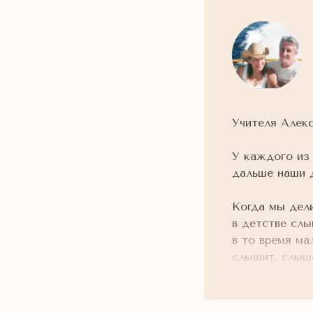
Учителя Алекс
У каждого из 
дальше наши д
Когда мы дели
в детстве слы
в то время ма
слышит, слыш
пространства,
об этом и к н