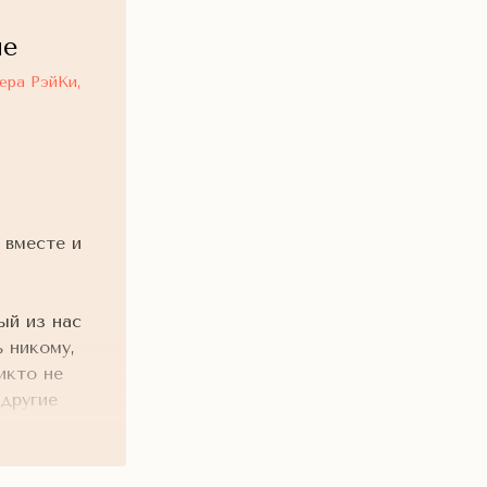
ие
ера РэйКи,
 вместе и
ый из нас
ь никому,
икто не
другие
говорить
что и мы.