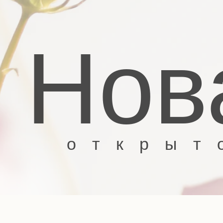
Нов
открыто