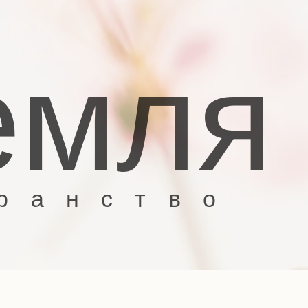
мля
нство