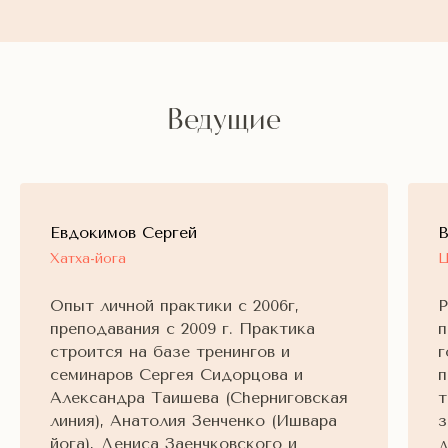
Ведущие
Евдокимов Сергей
В
Хатха-йога
Ц
Опыт личной практики с 2006г,
Р
преподавания с 2009 г. Практика
п
строится на базе тренингов и
г
семинаров Сергея Сидорцова и
п
Александра Таишева (Сhерниговская
т
линия), Анатолия Зенченко (Ишвара
з
йога), Дениса Заенчковского и
д