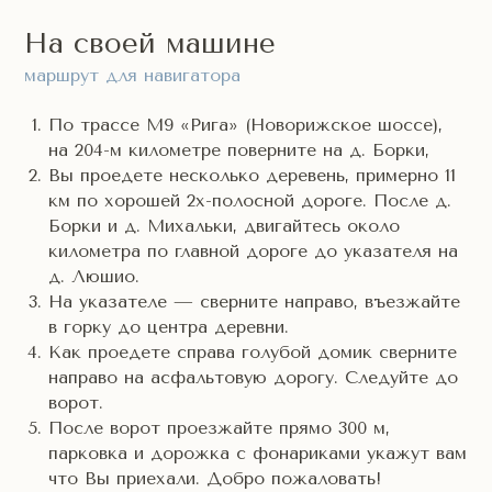
тайны и праздника. Пространство
было наполнено Светом и Музыкой
На своей машине
Сфер.
маршрут для навигатора
Завершение восстановления и
активация решетки произошла в
По трассе М9 «Рига» (Новорижское шоссе),
самом "женском месте" планеты - на
на 204-м километре поверните на д. Борки,
острове Муреа в феврале 2008 года.
Вы проедете несколько деревень, примерно 11
Об этом событии Друнвало очень
км по хорошей 2х-полосной дороге. После д.
подробно пишет в книге, но хочется
Борки и д. Михальки, двигайтесь около
сказать только одно, что последний
километра по главной дороге до указателя на
закат старого цикла и светящееся
д. Люшио.
колесо исцеления оказались навсегда
На указателе — сверните направо, въезжайте
ярко записанными в нашу память.
в горку до центра деревни.
Так же, путешествуя с Друнвало,
Как проедете справа голубой домик сверните
самостоятельно и с нашими группами,
направо на асфальтовую дорогу. Следуйте до
мы общались с коренными народами
ворот.
Новой Зеландии - Вайтаха, ездили в
После ворот проезжайте прямо 300 м,
Колумбию и там встречались с Коги,
парковка и дорожка с фонариками укажут вам
Аруака, в Америке с Хоппи, Навахо, в
что Вы приехали. Добро пожаловать!
Мексике и Гватемале с Майя и т.д.